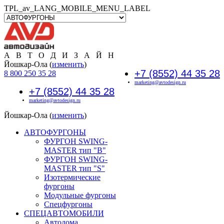
TPL_av_LANG_MOBILE_MENU_LABEL
А В Т О Д И З А Й Н
Йошкар-Ола (
изменить
)
+7 (8552) 44 35 28
8 800 250 35 28
marketing@avtodesign.ru
+7 (8552) 44 35 28
marketing@avtodesign.ru
Йошкар-Ола (
изменить
)
АВТОФУРГОНЫ
ФУРГОН SWING-
MASTER тип "B"
ФУРГОН SWING-
MASTER тип "S"
Изотермические
фургоны
Модульные фургоны
Спецфургоны
СПЕЦАВТОМОБИЛИ
Автодома