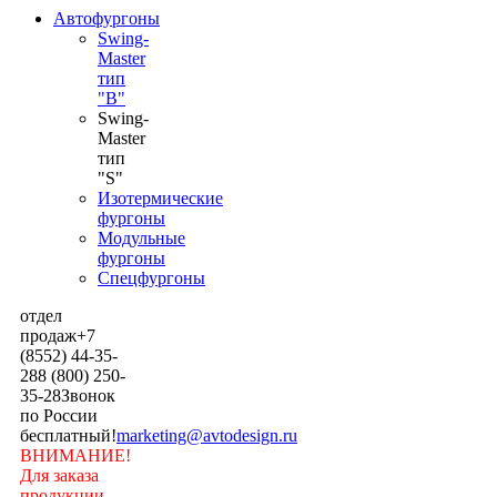
Автофургоны
Swing-
Master
тип
"B"
Swing-
Master
тип
"S"
Изотермические
фургоны
Модульные
фургоны
Спецфургоны
отдел
продаж
+7
(8552) 44-35-
28
8 (800) 250-
35-28
Звонок
по России
бесплатный!
marketing@avtodesign.ru
ВНИМАНИЕ!
Для заказа
продукции