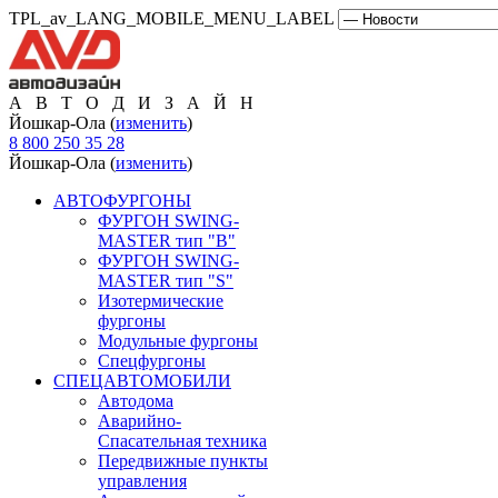
TPL_av_LANG_MOBILE_MENU_LABEL
А В Т О Д И З А Й Н
Йошкар-Ола (
изменить
)
8 800 250 35 28
Йошкар-Ола (
изменить
)
АВТОФУРГОНЫ
ФУРГОН SWING-
MASTER тип "B"
ФУРГОН SWING-
MASTER тип "S"
Изотермические
фургоны
Модульные фургоны
Спецфургоны
СПЕЦАВТОМОБИЛИ
Автодома
Аварийно-
Спасательная техника
Передвижные пункты
управления