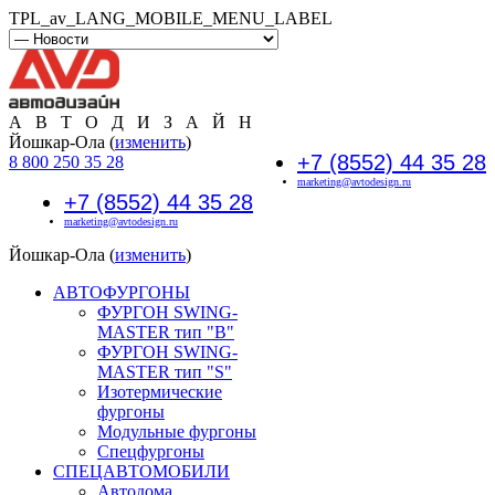
TPL_av_LANG_MOBILE_MENU_LABEL
А В Т О Д И З А Й Н
Йошкар-Ола (
изменить
)
+7 (8552) 44 35 28
8 800 250 35 28
marketing@avtodesign.ru
+7 (8552) 44 35 28
marketing@avtodesign.ru
Йошкар-Ола (
изменить
)
АВТОФУРГОНЫ
ФУРГОН SWING-
MASTER тип "B"
ФУРГОН SWING-
MASTER тип "S"
Изотермические
фургоны
Модульные фургоны
Спецфургоны
СПЕЦАВТОМОБИЛИ
Автодома