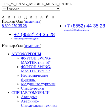
TPL_av_LANG_MOBILE_MENU_LABEL
А В Т О Д И З А Й Н
Йошкар-Ола (
изменить
)
+7 (8552) 44 35 28
8 800 250 35 28
marketing@avtodesign.ru
+7 (8552) 44 35 28
marketing@avtodesign.ru
Йошкар-Ола (
изменить
)
АВТОФУРГОНЫ
ФУРГОН SWING-
MASTER тип "B"
ФУРГОН SWING-
MASTER тип "S"
Изотермические
фургоны
Модульные фургоны
Спецфургоны
СПЕЦАВТОМОБИЛИ
Автодома
Аварийно-
Спасательная техника