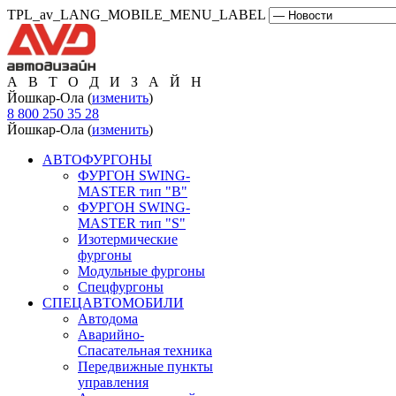
TPL_av_LANG_MOBILE_MENU_LABEL
А В Т О Д И З А Й Н
Йошкар-Ола (
изменить
)
8 800 250 35 28
Йошкар-Ола (
изменить
)
АВТОФУРГОНЫ
ФУРГОН SWING-
MASTER тип "B"
ФУРГОН SWING-
MASTER тип "S"
Изотермические
фургоны
Модульные фургоны
Спецфургоны
СПЕЦАВТОМОБИЛИ
Автодома
Аварийно-
Спасательная техника
Передвижные пункты
управления